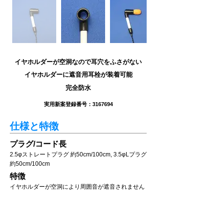
イヤホルダーが空洞なので耳穴をふさがない
イヤホルダーに遮音用耳栓が装着可能
完全防水
実用新案登録番号：3167694
仕様と特徴
プラグ/コード長
2.5φストレートプラグ 約50cm/100cm, 3.5φLプラグ
約50cm/100cm
特徴
イヤホルダーが空洞により周囲音が遮音されません
イヤホルダーの空洞に遮音用耳栓を入れて使用すれ
ば騒音下でも音声が明瞭に聞ける
（写真の遮音用耳栓は3M製NRR29）