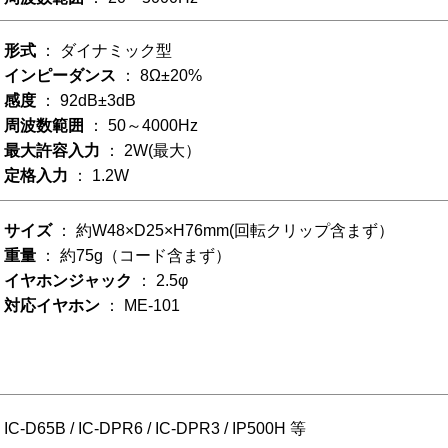
形式
： ダイナミック型
インピーダンス
： 8Ω±20%
感度
： 92dB±3dB
周波数範囲
： 50～4000Hz
最大許容入力
： 2W(最大）
定格入力
： 1.2W
サイズ
： 約W48×D25×H76mm(回転クリップ含まず）
重量
： 約75g（コード含まず）
イヤホンジャック
： 2.5φ
対応イヤホン
： ME-101
IC-D65B / IC-DPR6 / IC-DPR3 / IP500H 等