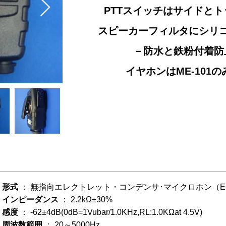
PTTスイッチはサイドと
スピーカーフィルタにシリ
－防水と鉄粉付着防
イヤホンはME-101
形式
： 無指向エレクトレット・コンデンサ･マイクロホン（E
インピーダンス
： 2.2kΩ±30%
感度
： -62±4dB(0dB=1Vubar/1.0KHz,RL:1.0KΩat 4.5V)
周波数範囲
： 20～5000Hz